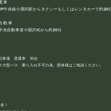
電車
P中央線小淵沢駅からタクシーもしくはレンタカーで約20
自動車
中央自動車道小淵沢ICから約20分
駐車
場 普通車 30台
※
大型バス 乗り入れ不可の為、団体様はご相談ください。
の道☽