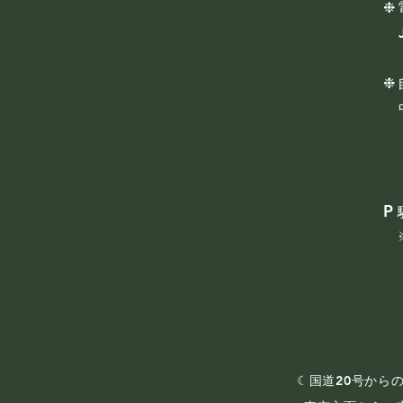
❉
J
❉
​
P
☾国道20号から