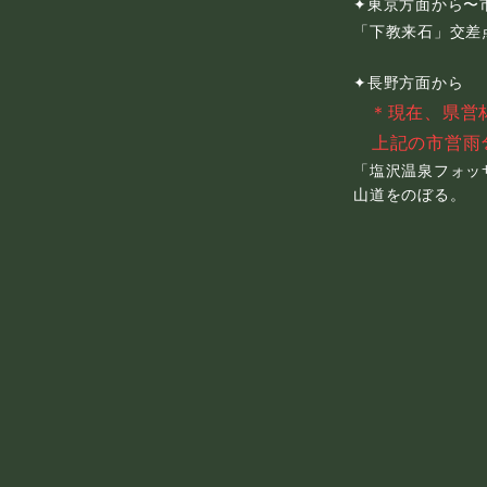
✦
東京方面から〜
「
下教来石」交差
✦長野方面から
＊現在、県営
​ 上記の市営雨
「
塩沢温泉フォッ
山道をのぼる。