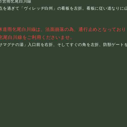
市営雨乞尾白川線
点を過ぎて「ヴィレッヂ白州」の看板を左折。看板に従い道なりに
林道雨乞尾白川線は、法面崩落の為、通行止めとなっており
乞尾白川線をご利用くださいませ。​​
サマグナの湯」入口前を右折、そしてすぐの角を左折、防獣ゲート